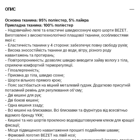
ОПИС
Основна тканина: 95% поліестер, 5% лайкра
Прикладна тканина: 100% поліестер
- Надзвичайно легкі та еластичні швидкосохнучі карго шорти BEZET.
Виготовлені з високотехнологічної плащової тканини, особливостями
якої є:
- Еластичність тканини у 4 сторони: забезпечує повну свободу рухів;
- Висока зносостійкість тканини до води, вітру, різного роду
навантажень та протирань;
- Повітропроникність: дозволяє швидко виводити зайву вологу з тіла,
сприяючи комфортній терморегуляції.
- Гіпоалергенність;
- Приємна до тіла, швидко сохне;
- Шорти вільного прямого крою;
- Пояс застібається на міцний металевий гудзик. Додатково присутній
потаємний ремінь для регулювання об'єму;
- Дві кишені для рук;
- Дві бокові кишені;
- Одна кишеня ззаду;
- Всі кишені на блискавках. Всі блискавки та фурнітура від всесвітньо
відомого бренду YKK;
- Кишені та низ шортів проклеєно водовідштовхуючим клеєм для кращої
фіксації;
- Місця підвищеного навантаження прошиті подвійними швами;
- Фірмовий логотип BEZET на лівій нозі;