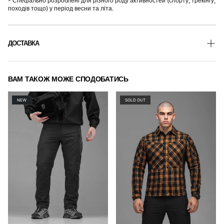
- Спеціально розроблені для різного роду активностей (спорту, трекінгу,
походів тощо) у період весни та літа.
ДОСТАВКА
ВАМ ТАКОЖ МОЖЕ СПОДОБАТИСЬ
1 день
1–3
100%
ВІДПРАВКА
ДНІ ДОСТАВКИ
ВІДСТЕЖЕННЯ
NEW
SOLD OUT
Безкоштовна доставка від 2000 грн
ТТН надсилається автоматично після відправки
Вартість доставки розраховується при оформленні