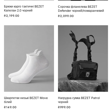
Брюки карго тактичні BEZET
Сорочка фланелева BEZET
Капелан 2.0 чорний
Defender чорний/помаранчевий
Звичайна
₴2,199.00
Звичайна
₴2,099.00
ціна
ціна
Шкарпетки низькі BEZET Move
Нагрудна сумка BEZET Patrol
білий
чорний
Звичайна
₴149.00
Звичайна
₴999.00
ціна
ціна