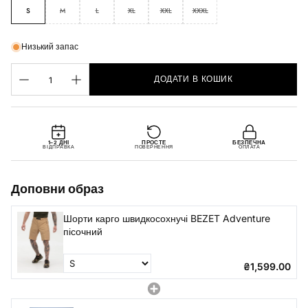
S
M
L
XL
XXL
XXXL
Низький запас
ДОДАТИ В КОШИК
1–2 ДНІ
ПРОСТЕ
БЕЗПЕЧНА
ВІДПРАВКА
ПОВЕРНЕННЯ
ОПЛАТА
Доповни образ
Шорти карго швидкосохнучі BEZET Adventure
пісочний
₴1,599.00