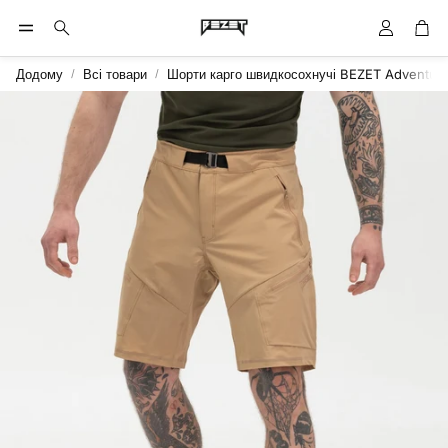
Обліковий 
Кош
Пошук
Додому
Всі товари
Шорти карго швидкосохнучі BEZET Adventure